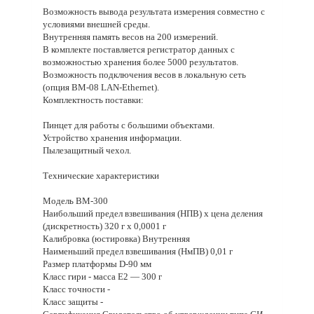
Возможность вывода результата измерения совместно с
условиями внешней среды.
Внутренняя память весов на 200 измерений.
В комплекте поставляется регистратор данных с
возможностью хранения более 5000 результатов.
Возможность подключения весов в локальную сеть
(опция BM-08 LAN-Ethernet).
Комплектность поставки:
Пинцет для работы с большими объектами.
Устройство хранения информации.
Пылезащитный чехол.
Технические характеристики
Модель BM-300
Наибольший предел взвешивания (НПВ) х цена деления
(дискретность) 320 г х 0,0001 г
Калибровка (юстировка) Внутренняя
Наименьший предел взвешивания (НмПВ) 0,01 г
Размер платформы D-90 мм
Класс гири - масса E2 — 300 г
Класс точности -
Класс защиты -