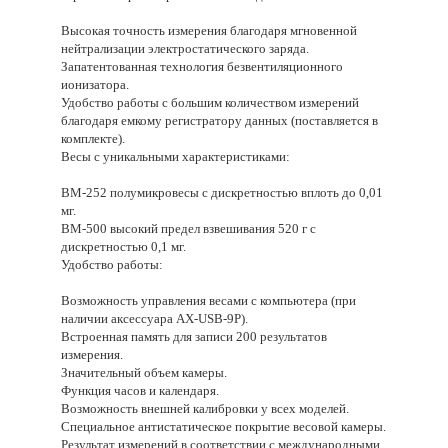
Высокая точность измерения благодаря мгновенной
нейтрализации электростатического заряда.
Запатентованная технология безвентиляционного
ионизатора.
Удобство работы с большим количеством измерений
благодаря емкому регистратору данных (поставляется в
комплекте).
Весы с уникальными характеристиками:
ВМ-252 полумикровесы с дискретностью вплоть до 0,01
мг.
ВМ-500 высокий предел взвешивания 520 г с
дискретностью 0,1 мг.
Удобство работы:
Возможность управления весами с компьютера (при
наличии аксессуара AX-USB-9P).
Встроенная память для записи 200 результатов
измерения.
Значительный объем камеры.
Функция часов и календаря.
Возможность внешней калибровки у всех моделей.
Специальное антистатическое покрытие весовой камеры.
Результат измерений в соответствии с международными