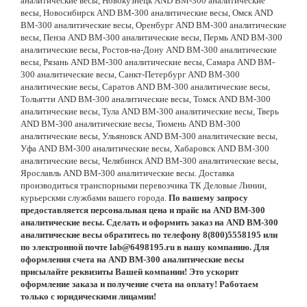
аналитические весы, Новокузнецк AND BM-300 аналитические
весы, Новосибирск AND BM-300 аналитические весы, Омск AND
BM-300 аналитические весы, Оренбург AND BM-300 аналитические
весы, Пенза AND BM-300 аналитические весы, Пермь AND BM-300
аналитические весы, Ростов-на-Дону AND BM-300 аналитические
весы, Рязань AND BM-300 аналитические весы, Самара AND BM-
300 аналитические весы, Санкт-Петербург AND BM-300
аналитические весы, Саратов AND BM-300 аналитические весы,
Тольятти AND BM-300 аналитические весы, Томск AND BM-300
аналитические весы, Тула AND BM-300 аналитические весы, Тверь
AND BM-300 аналитические весы, Тюмень AND BM-300
аналитические весы, Ульяновск AND BM-300 аналитические весы,
Уфа AND BM-300 аналитические весы, Хабаровск AND BM-300
аналитические весы, Челябинск AND BM-300 аналитические весы,
Ярославль AND BM-300 аналитические весы. Доставка
производиться транспорными перевозчика ТК Деловые Линии,
курьерскми службами вашего города.
По вашему запросу
предоставляется персональная цена и прайс на AND BM-300
аналитические весы. Сделать и оформить заказ на AND BM-300
аналитические весы обратитесь по телефону 8(800)5558195 или
по электронной почте lab@6498195.ru в нашу компанию. Для
оформления счета на AND BM-300 аналитические весы
присылайте реквизиты Вашей компании! Это ускорит
оформление заказа и получение счета на оплату! Работаем
только с юридическими лицамии!