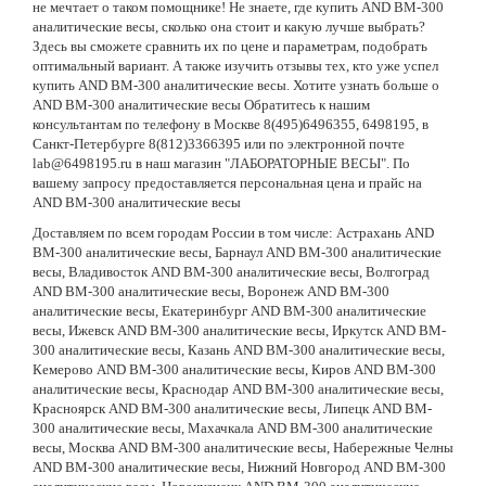
не мечтает о таком помощнике! Не знаете, где купить AND BM-300
аналитические весы, сколько она стоит и какую лучше выбрать?
Здесь вы сможете сравнить их по цене и параметрам, подобрать
оптимальный вариант. А также изучить отзывы тех, кто уже успел
купить AND BM-300 аналитические весы. Хотите узнать больше о
AND BM-300 аналитические весы Обратитесь к нашим
консультантам по телефону в Москве 8(495)6496355, 6498195, в
Санкт-Петербурге 8(812)3366395 или по электронной почте
lab@6498195.ru в наш магазин "ЛАБОРАТОРНЫЕ ВЕСЫ". По
вашему запросу предоставляется персональная цена и прайс на
AND BM-300 аналитические весы
Доставляем по всем городам России в том числе: Астрахань AND
BM-300 аналитические весы, Барнаул AND BM-300 аналитические
весы, Владивосток AND BM-300 аналитические весы, Волгоград
AND BM-300 аналитические весы, Воронеж AND BM-300
аналитические весы, Екатеринбург AND BM-300 аналитические
весы, Ижевск AND BM-300 аналитические весы, Иркутск AND BM-
300 аналитические весы, Казань AND BM-300 аналитические весы,
Кемерово AND BM-300 аналитические весы, Киров AND BM-300
аналитические весы, Краснодар AND BM-300 аналитические весы,
Красноярск AND BM-300 аналитические весы, Липецк AND BM-
300 аналитические весы, Махачкала AND BM-300 аналитические
весы, Москва AND BM-300 аналитические весы, Набережные Челны
AND BM-300 аналитические весы, Нижний Новгород AND BM-300