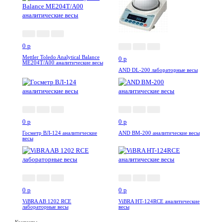
0
p
Mettler Toledo Analytical Balance
0
p
ME204T/A00 аналитические весы
AND DL-200 лабораторные весы
0
p
0
p
Госметр ВЛ-124 аналитические
AND BM-200 аналитические весы
весы
0
p
0
p
ViBRA AB 1202 RCE
ViBRA HT-124RCE аналитические
лабораторные весы
весы