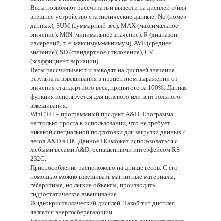
Весы позволяют рассчитать и вывести на дисплей и/или
внешнее устройство статистические данные: No (номер
данных), SUM (суммарный вес), MAX (максимальное
значение), MIN (минимальное значение), R (диапазон
измерений, т. е. максимум-минимум), AVE (среднее
значение), SD (стандартное отклонение), CV
(коэффициент вариации).
Весы рассчитывают и выводят на дисплей значение
результата взвешивания в процентном выражении от
значения стандартного веса, принятого за 100%. Данная
функция используется для целевого или контрольного
взвешивания.
WinCT© – программный продукт A&D. Программа
настолько проста в использовании, что не требует
никакой специальной подготовки для загрузки данных с
весов A&D в ПК. Данное ПО может использоваться с
любыми весами A&D, оснащенными интерфейсом RS-
232C.
Приспособление расположено на днище весов. С его
помощью можно взвешивать магнитные материалы,
габаритные, но легкие объекты, производить
гидростатическое взвешивание.
Жидкокристаллический дисплей. Такой тип дисплея
является энергосберегающим.
Процедура калибровки или юстировка осуществляется