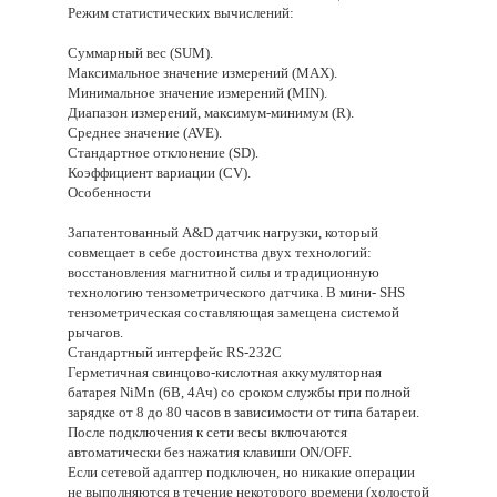
Режим статистических вычислений:
Суммарный вес (SUM).
Максимальное значение измерений (MAX).
Минимальное значение измерений (MIN).
Диапазон измерений, максимум-минимум (R).
Среднее значение (AVE).
Стандартное отклонение (SD).
Коэффициент вариации (CV).
Особенности
Запатентованный A&D датчик нагрузки, который
совмещает в себе достоинства двух технологий:
восстановления магнитной силы и традиционную
технологию тензометрического датчика. В мини- SHS
тензометрическая составляющая замещена системой
рычагов.
Стандартный интерфейс RS-232C
Герметичная свинцово-кислотная аккумуляторная
батарея NiMn (6В, 4Aч) со сроком службы при полной
зарядке от 8 до 80 часов в зависимости от типа батареи.
После подключения к сети весы включаются
автоматически без нажатия клавиши ON/OFF.
Если сетевой адаптер подключен, но никакие операции
не выполняются в течение некоторого времени (холостой