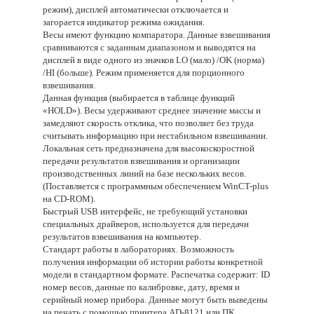
режим), дисплей автоматически отключается и
загорается индикатор режима ожидания.
Весы имеют функцию компаратора. Данные взвешивания
сравниваются с заданным диапазоном и выводятся на
дисплей в виде одного из значков LO (мало) /OK (норма)
/HI (больше). Режим применяется для порционного
взвешивания.
Данная функция (выбирается в таблице функций
«HOLD»). Весы удерживают среднее значение массы и
замедляют скорость отклика, что позволяет без труда
считывать информацию при нестабильном взвешивании.
Локальная сеть предназначена для высокоскоростной
передачи результатов взвешивания и организации
производственных линий на базе нескольких весов.
(Поставляется с программным обеспечением WinCT-plus
на CD-ROM).
Быстрый USB интерфейс, не требующий установки
специальных драйверов, используется для передачи
результатов взвешивания на компьютер.
Стандарт работы в лабораториях. Возможность
получения информации об истории работы конкретной
модели в стандартном формате. Распечатка содержит: ID
номер весов, данные по калибровке, дату, время и
серийный номер прибора. Данные могут быть выведены
на печать с помощью принтера AD-8121 или ПК.