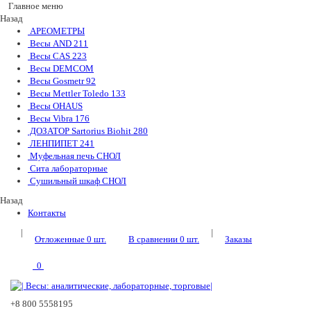
Главное меню
Назад
АРЕОМЕТРЫ
Весы AND
211
Весы CAS
223
Весы DEMCOM
Весы Gosmetr
92
Весы Mettler Toledo
133
Весы OHAUS
Весы Vibra
176
ДОЗАТОР Sartorius Biohit
280
ЛЕНПИПЕТ
241
Муфельная печь СНОЛ
Сита лабораторные
Сушильный шкаф СНОЛ
Назад
Контакты
|
|
Отложенные
0
шт.
В сравнении
0
шт.
Заказы
0
+8 800 5558195