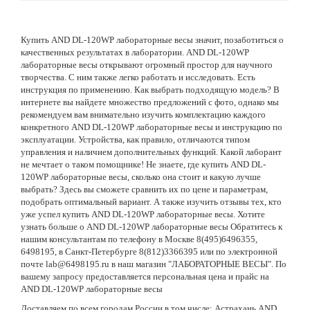
Купить AND DL-120WP лабораторные весы значит, позаботиться о
качественных результатах в лаборатории. AND DL-120WP
лабораторные весы открывают огромный простор для научного
творчества. С ним также легко работать и исследовать. Есть
инструкция по применению. Как выбрать подходящую модель? В
интернете вы найдете множество предложений с фото, однако мы
рекомендуем вам внимательно изучить комплектацию каждого
конкретного AND DL-120WP лабораторные весы и инструкцию по
эксплуатации. Устройства, как правило, отличаются типом
управления и наличием дополнительных функций. Какой лаборант
не мечтает о таком помощнике! Не знаете, где купить AND DL-
120WP лабораторные весы, сколько она стоит и какую лучше
выбрать? Здесь вы сможете сравнить их по цене и параметрам,
подобрать оптимальный вариант. А также изучить отзывы тех, кто
уже успел купить AND DL-120WP лабораторные весы. Хотите
узнать больше о AND DL-120WP лабораторные весы Обратитесь к
нашим консультантам по телефону в Москве 8(495)6496355,
6498195, в Санкт-Петербурге 8(812)3366395 или по электронной
почте lab@6498195.ru в наш магазин "ЛАБОРАТОРНЫЕ ВЕСЫ". По
вашему запросу предоставляется персональная цена и прайс на
AND DL-120WP лабораторные весы
Доставляем по всем городам России в том числе: Астрахань AND