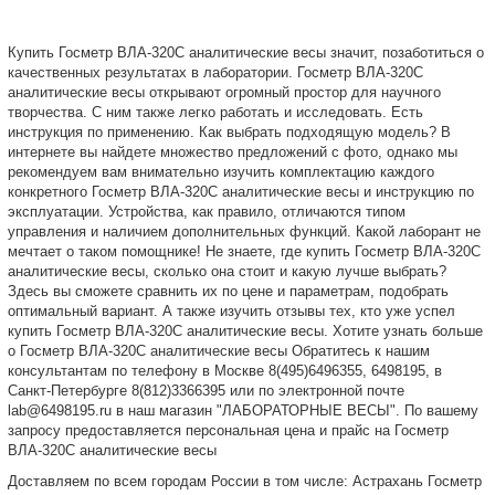
Купить Госметр ВЛА-320С аналитические весы значит, позаботиться о
качественных результатах в лаборатории. Госметр ВЛА-320С
аналитические весы открывают огромный простор для научного
творчества. С ним также легко работать и исследовать. Есть
инструкция по применению. Как выбрать подходящую модель? В
интернете вы найдете множество предложений с фото, однако мы
рекомендуем вам внимательно изучить комплектацию каждого
конкретного Госметр ВЛА-320С аналитические весы и инструкцию по
эксплуатации. Устройства, как правило, отличаются типом
управления и наличием дополнительных функций. Какой лаборант не
мечтает о таком помощнике! Не знаете, где купить Госметр ВЛА-320С
аналитические весы, сколько она стоит и какую лучше выбрать?
Здесь вы сможете сравнить их по цене и параметрам, подобрать
оптимальный вариант. А также изучить отзывы тех, кто уже успел
купить Госметр ВЛА-320С аналитические весы. Хотите узнать больше
о Госметр ВЛА-320С аналитические весы Обратитесь к нашим
консультантам по телефону в Москве 8(495)6496355, 6498195, в
Санкт-Петербурге 8(812)3366395 или по электронной почте
lab@6498195.ru в наш магазин "ЛАБОРАТОРНЫЕ ВЕСЫ". По вашему
запросу предоставляется персональная цена и прайс на Госметр
ВЛА-320С аналитические весы
Доставляем по всем городам России в том числе: Астрахань Госметр