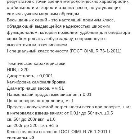
результатов с точки зрения метрологических характеристик,
стабильности и скорости отклика весов, не уступающих
самым лучшим мировым образцам.
Весы данных серий - это настоящий премиум класс,
обладающий выдающейся надежностью широким
функционалом, который позволяет удобным для оператора
способом решать любую задачу, сопряженную с
высокоточным взвешиванием.
I специальный класс точности (ГОСТ OIML R 76-1-2011)
Технические характеристики
НПВ, г 320
Дискретность, г 0,0001
Калибровка самокалибровка
Диаметр чаши весов, мм 91
Наименьший предел взвешивания, г 0,01
Цена поверочного деления, мг 1
Пределы допускаемой погрешности весов при поверке, ± мг,
в интервалах взвешивания: от 0,01г до 50г вкл. ±0,5
св. 50г до 200г вкл. ±1,0
св. 200г до 320г вкл. ±1,5
Класс точности согласно ГОСТ OIML R 76-1-2011 I
специальный